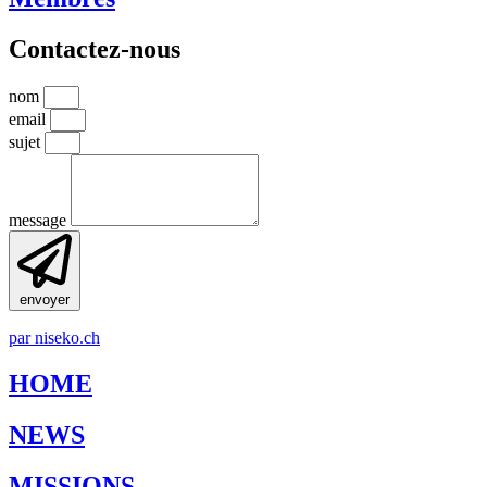
Contactez-nous
nom
email
sujet
message
envoyer
par niseko.ch
HOME
NEWS
MISSIONS