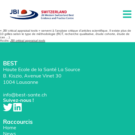
« JBI critical appraisal tools » servent à l’analyse critique d’articles scientifique. Il existe plus de
10 grilles selon le type de méthodologie (RCT, recherche qualitative, étude cohorte, étude de
cas …).
Accès:
JBI critical appraisal tools
BEST
Haute Ecole de la Santé La Source
B. Kiszio, Avenue Vinet 30
1004 Lausanne
info@best-sante.ch
Suivez-nous !
Raccourcis
Home
News