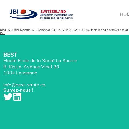
HO
Ding, S., Richli Meystre, N. , Campeanu, C., & Gullo, G. (2021). Risk factors and effectiveness of
Pdf
BEST
Haute Ecole de la Santé La Source
B. Kiszio, Avenue Vinet 30
1004 Lausanne
info@best-sante.ch
Suivez-nous !