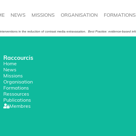
ME
NEWS
MISSIONS
ORGANISATION
FORMATIONS
 interventions in the reduction of contrast media extravasation.
Best Practice: evidence-based inf
Raccourcis
Home
News
Missions
Organisation
Formations
Ressources
Publications
Membres