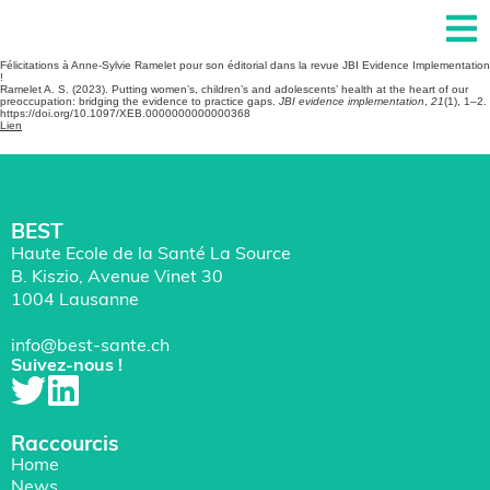
Félicitations à Anne-Sylvie Ramelet pour son éditorial dans la revue JBI Evidence Implementation
!
Ramelet A. S. (2023). Putting women’s, children’s and adolescents’ health at the heart of our
preoccupation: bridging the evidence to practice gaps.
JBI evidence implementation
,
21
(1), 1–2.
https://doi.org/10.1097/XEB.0000000000000368
Lien
BEST
Haute Ecole de la Santé La Source
B. Kiszio, Avenue Vinet 30
1004 Lausanne
info@best-sante.ch
Suivez-nous !
Raccourcis
Home
News