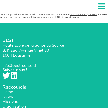
Le JBI a publié le dernier numéro de octobre 2023 de la revue
JBI Evidence Synthesis
. Le texte
intégral est réservé aux institutions membres du BEST et aux abonnés.
BEST
Haute Ecole de la Santé La Source
B. Kiszio, Avenue Vinet 30
1004 Lausanne
info@best-sante.ch
Suivez-nous !
Raccourcis
Home
News
Missions
Organisation