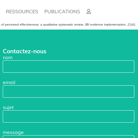
RESSOURCES
PUBLICATIONS
of perceived effectiveness: a qualitative systematic review.
JBI evidence implementation
,
21
(4),
Contactez-nous
nom
email
sujet
message