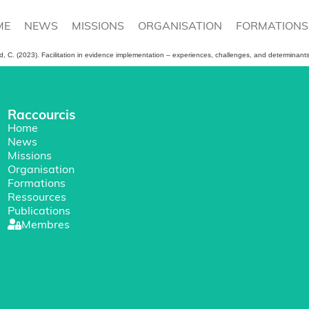
ME
NEWS
MISSIONS
ORGANISATION
FORMATIONS
, C. (2023). Facilitation in evidence implementation – experiences, challenges, and determinants 
Raccourcis
Home
News
Missions
Organisation
Formations
Ressources
Publications
Membres