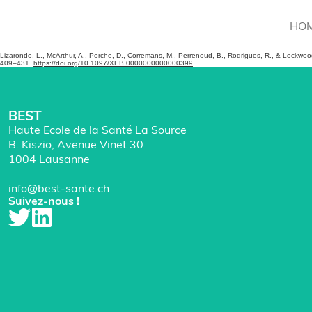
HO
Lizarondo, L., McArthur, A., Porche, D., Corremans, M., Perrenoud, B., Rodrigues, R., & Lockwood
409–431.
https://doi.org/10.1097/XEB.0000000000000399
BEST
Haute Ecole de la Santé La Source
B. Kiszio, Avenue Vinet 30
1004 Lausanne
info@best-sante.ch
Suivez-nous !