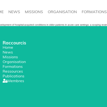
ME
NEWS
MISSIONS
ORGANISATION
FORMATIONS
evelopment of hospital-acquired conditions in older patients in acute care settings: a scoping rev
Raccourcis
Home
News
Missions
Organisation
Formations
Ressources
Publications
Membres