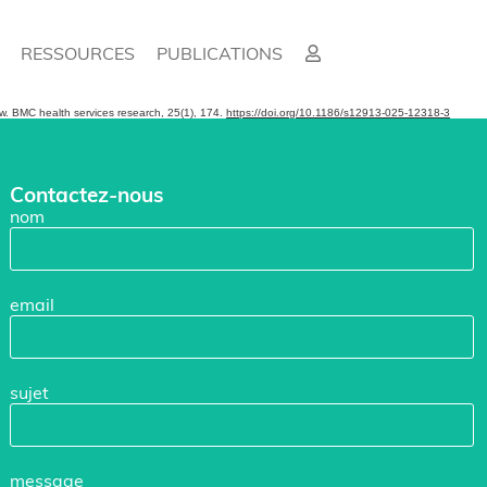
RESSOURCES
PUBLICATIONS
iew. BMC health services research, 25(1), 174.
https://doi.org/10.1186/s12913-025-12318-3
Contactez-nous
nom
email
sujet
message