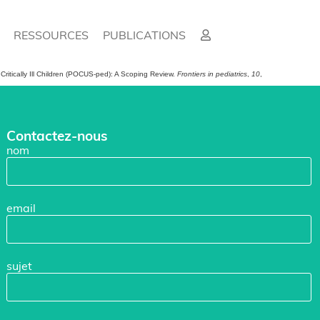
RESSOURCES
PUBLICATIONS
d Critically Ill Children (POCUS-ped): A Scoping Review.
Frontiers in pediatrics
,
10
,
Contactez-nous
nom
email
sujet