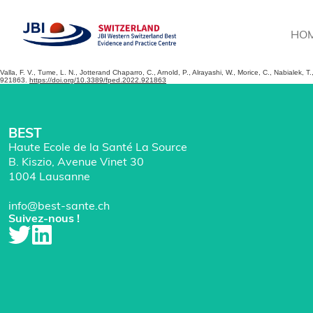
HO
Valla, F. V., Tume, L. N., Jotterand Chaparro, C., Arnold, P., Alrayashi, W., Morice, C., Nabialek,
921863.
https://doi.org/10.3389/fped.2022.921863
BEST
Haute Ecole de la Santé La Source
B. Kiszio, Avenue Vinet 30
1004 Lausanne
info@best-sante.ch
Suivez-nous !