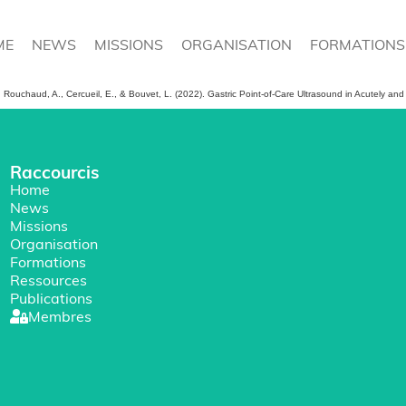
ME
NEWS
MISSIONS
ORGANISATION
FORMATIONS
 T., Rouchaud, A., Cercueil, E., & Bouvet, L. (2022). Gastric Point-of-Care Ultrasound in Acutely an
Raccourcis
Home
News
Missions
Organisation
Formations
Ressources
Publications
Membres