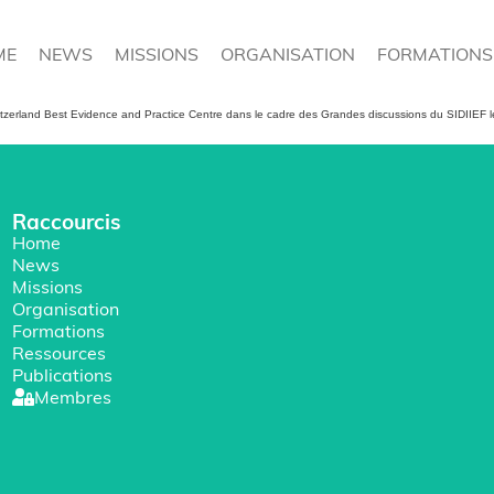
ME
NEWS
MISSIONS
ORGANISATION
FORMATIONS
itzerland Best Evidence and Practice Centre dans le cadre des Grandes discussions du SIDIIEF le
Raccourcis
Home
News
Missions
Organisation
Formations
Ressources
Publications
Membres