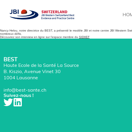
HO
Nancy Helou, notre directrice du BEST, a présenté le modèle JBI et notre centre JBI Western Sw
nombreux défis.
Découvrez son interview en ligne sur l’espace membre du
SIDIIEF
BEST
Haute Ecole de la Santé La Source
B. Kiszio, Avenue Vinet 30
1004 Lausanne
info@best-sante.ch
Suivez-nous !